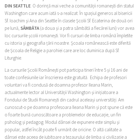
DIN SEATTLE
. O dorință mai veche a comunității romanești din statul
Washington care acum iată s-a realizat. În spațiul generos al bisericii
Sf. Ioachim și Ana din Seattle în clasele Școlii Sf. Ecaterina de două ori
pe lună,
SÂMBĂTA
(a doua și a patra sâmbătă a fiecărei luni) vor avea
loc cursurile școlii romanești. Vor fi cursuri de limba română împletite
cu istoria și geografia țării noastre. Școala românească este diferită
de Școala de Religie a parohiei care are loc duminica după Sf.
Liturghie.
La cursurile Școlii Românești pot participa tineri între 5 și 16 ani de
toate confesiunile iar înscrierea este gratuită. Echipa de profesori
voluntari va fi condusă de doamna profesor Ileana Marin,
actualmente lector al Universității Washington și inițiatoare a
Fondului de Studii Romanești din cadrul aceleași universități. Am
cunoscut-o pe doamna profesoara Ileana Marin și pot spune că este
o foarte bună cunoscătoare a problemelor de educație, un fin
psiholog și pedagog. Modul dânsei de expunere este simplu și
popular, astfel încât poate fi urmărit de oricine. O altă calitate a
dânsei este aceea de iubitoare a tezaurului de limba și civilizație a