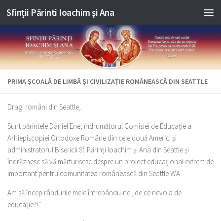
Sfinții Părinti Ioachim și Ana
Skip to content
PRIMA ŞCOALĂ DE LIMBĂ ŞI CIVILIZAŢIE ROMÂNEASCĂ DIN SEATTLE
Dragi români din Seattle,
Sunt părintele Daniel Ene, îndrumătorul Comisiei de Educație a
Arhiepiscopiei Ortodoxe Române din cele două Americi și
administratorul Bisericii Sf. Părinți Ioachim și Ana din Seattle și
îndrăznesc să vă mărturisesc despre un proiect educațional extrem de
important pentru comunitatea românească din Seattle WA.
Am să încep rândurile mele întrebându-ne „de ce nevoia de
educaţie?!”