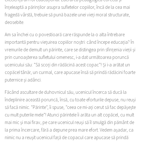
înțeleaptă a părinților asupra sufletelor copiilor, încă de la cea mai
fragedă vârstă, trebuie să pună bazele unei vieți moral structurate,
deosebite.
Am sa închei cu o povestioară care răspunde la o alta întrebare
importantă pentru viețuirea copiilor noștri: când începe educația? În
vremurile de demult un părinte, care se distingea prin sfințenia vieții și
prin cunoașterea sufletului omenesc, i-a dat următoarea poruncă
ucenicului său: ”Să scoți din rădăcină acest copac”! Și i-a arătat un
copăcel tânăr, un curmal, care apucase însă să prindă rădăcini foarte
puternice și adânci.
Făcând ascultare de duhovnicul său, ucenicul încerca să ducă la
îndeplinire această poruncă, însă, cu toate eforturile depuse, nu reuși
să facă nimic. ”Părinte”, îi spuse, ”ceea ce mi-ați cerut să fac depășește
cu mult puterile mele”! Atunci părintele îi arăta un alt copăcel, cu mult
mai mic și mai firav, pe care ucenicul reuși să îl smulgă din pământ de
la prima încercare, fără a depune prea mare efort. Vedem așadar, ca
nimic nu a reușit ucenicul față de copacul care apucase să prindă