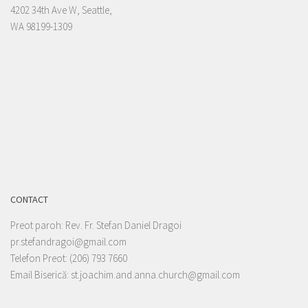
4202 34th Ave W, Seattle,
WA 98199-1309
CONTACT
Preot paroh: Rev. Fr. Stefan Daniel Dragoi
pr.stefandragoi@gmail.com
Telefon Preot: (206) 793 7660
Email Biserică: st.joachim.and.anna.church@gmail.com