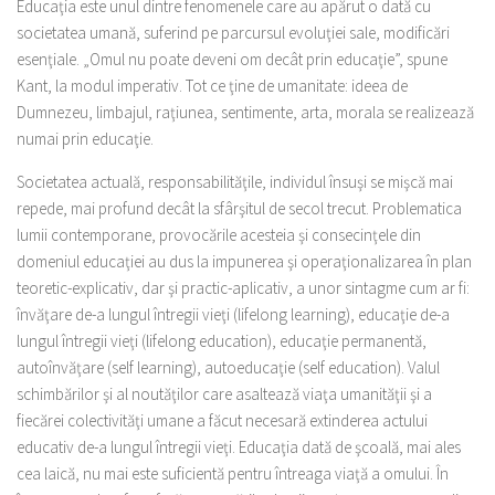
Educaţia este unul dintre fenomenele care au apărut o dată cu
societatea umană, suferind pe parcursul evoluţiei sale, modificări
esenţiale. „Omul nu poate deveni om decât prin educaţie”, spune
Kant, la modul imperativ. Tot ce ţine de umanitate: ideea de
Dumnezeu, limbajul, raţiunea, sentimente, arta, morala se realizează
numai prin educaţie.
Societatea actuală, responsabilităţile, individul însuşi se mişcă mai
repede, mai profund decât la sfârşitul de secol trecut. Problematica
lumii contemporane, provocările acesteia şi consecinţele din
domeniul educaţiei au dus la impunerea şi operaţionalizarea în plan
teoretic-explicativ, dar şi practic-aplicativ, a unor sintagme cum ar fi:
învăţare de-a lungul întregii vieţi (lifelong learning), educaţie de-a
lungul întregii vieţi (lifelong education), educaţie permanentă,
autoînvăţare (self learning), autoeducaţie (self education). Valul
schimbărilor şi al noutăţilor care asaltează viaţa umanităţii şi a
fiecărei colectivităţi umane a făcut necesară extinderea actului
educativ de-a lungul întregii vieţi. Educaţia dată de şcoală, mai ales
cea laică, nu mai este suficientă pentru întreaga viaţă a omului. În