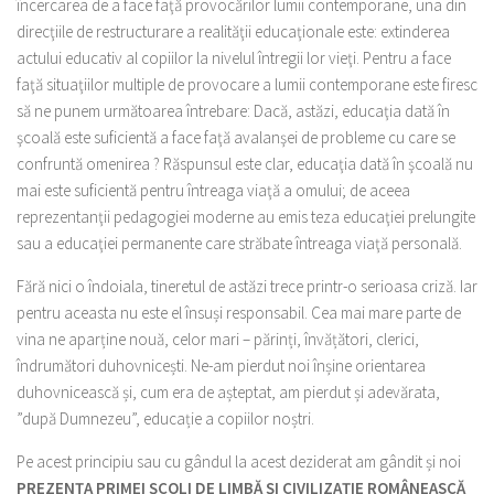
încercarea de a face faţă provocărilor lumii contemporane, una din
direcţiile de restructurare a realităţii educaţionale este: extinderea
actului educativ al copiilor la nivelul întregii lor vieţi. Pentru a face
faţă situaţiilor multiple de provocare a lumii contemporane este firesc
să ne punem următoarea întrebare: Dacă, astăzi, educaţia dată în
şcoală este suficientă a face faţă avalanşei de probleme cu care se
confruntă omenirea ? Răspunsul este clar, educaţia dată în şcoală nu
mai este suficientă pentru întreaga viaţă a omului; de aceea
reprezentanţii pedagogiei moderne au emis teza educaţiei prelungite
sau a educaţiei permanente care străbate întreaga viaţă personală.
Fără nici o îndoiala, tineretul de astăzi trece printr-o serioasa criză. Iar
pentru aceasta nu este el însuși responsabil. Cea mai mare parte de
vina ne aparține nouă, celor mari – părinți, învățători, clerici,
îndrumători duhovnicești. Ne-am pierdut noi înșine orientarea
duhovnicească și, cum era de așteptat, am pierdut și adevărata,
”după Dumnezeu”, educație a copiilor noștri.
Pe acest principiu sau cu gândul la acest deziderat am gândit și noi
PREZENȚA PRIMEI ȘCOLI DE LIMBĂ ȘI CIVILIZAȚIE ROMÂNEASCĂ