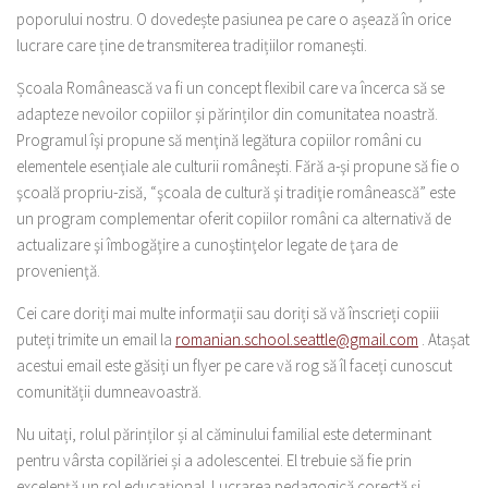
poporului nostru. O dovedește pasiunea pe care o așează în orice
lucrare care ține de transmiterea tradițiilor romanești.
Școala Românească va fi un concept flexibil care va încerca să se
adapteze nevoilor copiilor și părinților din comunitatea noastră.
Programul îşi propune să menţină legătura copiilor români cu
elementele esenţiale ale culturii româneşti. Fără a-şi propune să fie o
şcoală propriu-zisă, “şcoala de cultură şi tradiţie românească” este
un program complementar oferit copiilor români ca alternativă de
actualizare şi îmbogăţire a cunoştinţelor legate de ţara de
provenienţă.
Cei care doriți mai multe informații sau doriți să vă înscrieți copiii
puteți trimite un email la
romanian.school.seattle@gmail.com
. Atașat
acestui email este găsiți un flyer pe care vă rog să îl faceți cunoscut
comunității dumneavoastră.
Nu uitați, rolul părinților și al căminului familial este determinant
pentru vârsta copilăriei și a adolescentei. El trebuie să fie prin
excelență un rol educațional. Lucrarea pedagogică corectă și