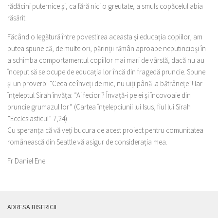
rădăcini puternice și, ca fără nici o greutate, a smuls copăcelul abia
răsărit.
Făcând o legătură între povestirea aceasta și educația copiilor, am
putea spune că, de multe ori, părinții rămân aproape neputincioși în
a schimba comportamentul copiilor mai mari de vârstă, dacă nu au
început să se ocupe de educația lor încă din fragedă pruncie. Spune
și un proverb: ”Ceea ce înveți de mic, nu uiți până la bătrânețe”! Iar
înțeleptul Sirah învăța: ”Ai feciori? Învață-i pe ei și încovoaie din
pruncie grumazul lor” (Cartea înțelepciunii lui Isus, fiul lui Sirah
”Ecclesiasticul” 7,24).
Cu speranța că vă veți bucura de acest proiect pentru comunitatea
românească din Seattle vă asigur de considerația mea.
Fr Daniel Ene
ADRESA BISERICII