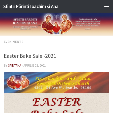
Sfinții Părinti Ioachim și Ana
Skip to content
EVENIMENTE
Easter Bake Sale -2021
BY
SAINTANA
·
APRILIE 22, 2021