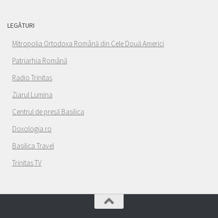
LEGĂTURI
Mitropolia Ortodoxa Română din Cele Două Americi
Patriarhia Română
Radio Trinitas
Ziarul Lumina
Centrul de presă Basilica
Doxologia.ro
Basilica Travel
Trinitas TV