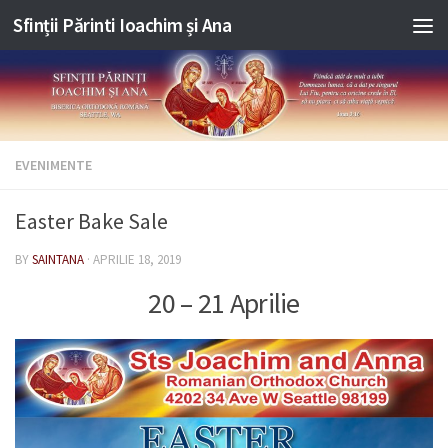
Sfinții Părinti Ioachim și Ana
Skip to content
EVENIMENTE
Easter Bake Sale
BY
SAINTANA
·
APRILIE 18, 2019
20 – 21 Aprilie